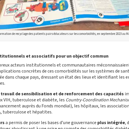
rmation de recyclage des patients pairs éducateurs sur les comorbidités, en septembre 2023 au M
titutionnels et associatif
s
pour un objectif commun
reux acteurs institutionnels et communautaires méconnaissaient le
 implications concrètes de ces comorbidités sur les systèmes de san
e dans chaque pays, dressant un état des lieux et identifiant les en
es.
 travail de sensibilisation et de renforcement des capacités
im
 VIH, tuberculose et diabète, les
C
ountry-Coordination Mechani
ancement auprès du Fonds mondial), les hôpitaux, les associations
A, tuberculose et hépatites.
urs
a permis de poser les bases d’une gouvernance
plus intégrée
, 
idoyer aboutissant à une prise en compte des comorbidités diabèt