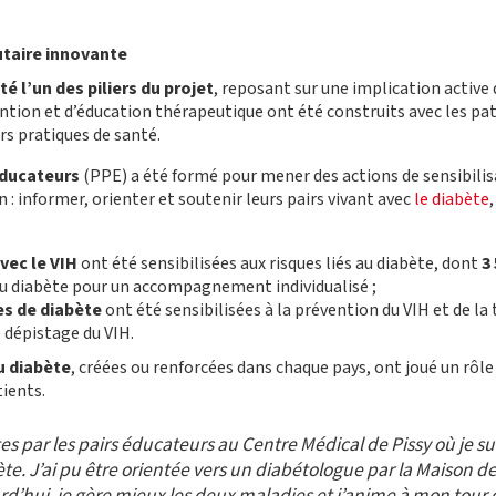
aire innovant
e
 l’un des piliers du projet
, reposant sur une implication active
ention et d’éducation thérapeutique ont été construits avec les pa
urs pratiques de santé.
éducateurs
(PPE) a été formé pour mener des actions de sensibilis
 informer, orienter et soutenir leurs pairs vivant avec
le diabète
vec le
VIH
ont été sensibilisées aux risques liés au diabète, dont
3
du diabète pour un accompagnement individualisé ;
es de diabète
ont été sensibilisées à la prévention du VIH et de l
 dépistage du VIH.
u diabète
, créées ou renforcées dans chaque pays, ont joué un rôle 
ients.
s par les pairs éducateurs au Centre Médical de Pissy où je suis 
te. J’ai pu être orientée vers un diabétologue par la Maison de 
d’hui, je gère mieux les deux maladies et j’anime à mon tour 