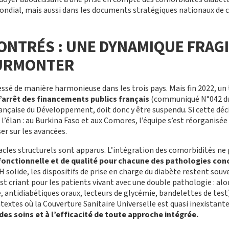
ondial, mais aussi dans les documents stratégiques nationaux de 
ONTRÉS
:
UNE DYNAMIQUE FRAGIL
SURMONTER
essé de manière harmonieuse dans les trois pays. Mais fin 2022, un
l’arrêt des financements publics français
(communiqué N°042 du
nçaise du Développement, doit donc y être suspendu. Si cette décis
é l’élan : au Burkina Faso et aux Comores, l’équipe s’est réorganisée
ser sur les avancées.
tacles structurels sont apparus. L’intégration des comorbidités ne p
 fonctionnelle et de qualité pour chacune des pathologies co
H solide, les dispositifs de prise en charge du diabète restent sou
est criant pour les patients vivant avec une double pathologie : alo
ne, antidiabétiques oraux, lecteurs de glycémie, bandelettes de test
textes où la Couverture Sanitaire Universelle est quasi inexistant
 des soins et à l’efficacité de toute approche intégrée.