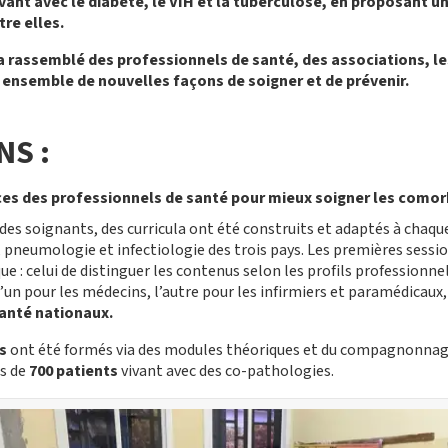
vant avec le diabète, le VIH et la tuberculose, en proposant u
re elles.
a rassemblé des professionnels de santé, des associations, les
nsemble de nouvelles façons de soigner et de prévenir.
NS :
es des professionnels de santé pour mieux soigner les comor
es soignants, des curricula ont été construits et adaptés à chaqu
 pneumologie et infectiologie des trois pays. Les premières sess
ue : celui de distinguer les contenus selon les profils professionnel
l’un pour les médecins, l’autre pour les infirmiers et paramédicaux
anté nationaux.
s
ont été formés via des modules théoriques et du compagnonnage
s de
700 patients
vivant avec des co-pathologies.