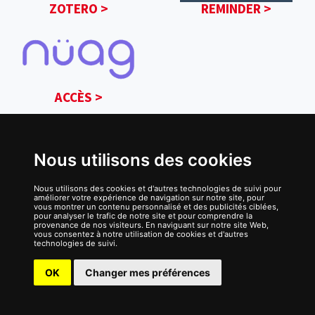
ZOTERO >
REMINDER >
ACCÈS >
SANTÉ DIABÈTE
PROGRAMME UNION DES COMORES
Nous utilisons des cookies
Nous utilisons des cookies et d'autres technologies de suivi pour
améliorer votre expérience de navigation sur notre site, pour
vous montrer un contenu personnalisé et des publicités ciblées,
pour analyser le trafic de notre site et pour comprendre la
provenance de nos visiteurs. En naviguant sur notre site Web,
vous consentez à notre utilisation de cookies et d'autres
Nous rejoindre
Mentions Légales
Contact
Interne
technologies de suivi.
|
🔎
OK
Changer mes préférences
Français
© 2026 Santé Diabète