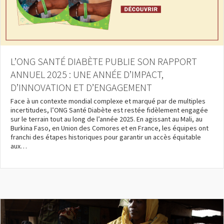
à l’absence de prise en compte de cette
Le diabète
urgence sanitaire par les acteurs du
Mieux vivre son diabète
développement.
D’abord présente au Mali, Santé Diabète a
ensuite développé ses actions au Burkina
L’ONG SANTÉ DIABÈTE PUBLIE SON RAPPORT
Faso, au Sénégal (jusqu'en 2018), en Union des
Comores, ainsi qu’en France (siège de
ANNUEL 2025 : UNE ANNÉE D’IMPACT,
l’association), avec des équipes permanentes
PROGRAMME BURKINA FASO
D’INNOVATION ET D’ENGAGEMENT
dans chaque pays.
Face à un contexte mondial complexe et marqué par de multiples
incertitudes, l’ONG Santé Diabète est restée fidèlement engagée
sur le terrain tout au long de l’année 2025. En agissant au Mali, au
Qui sommes-nous ?
Burkina Faso, en Union des Comores et en France, les équipes ont
franchi des étapes historiques pour garantir un accès équitable
aux…
PROGRAMME MALI