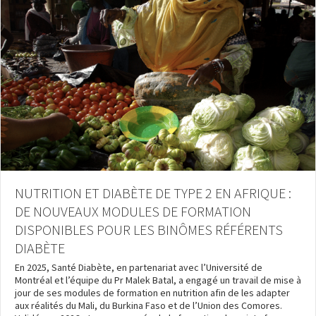
PROGRAMME UNION DES COMORES
NUTRITION ET DIABÈTE DE TYPE 2 EN AFRIQUE :
DE NOUVEAUX MODULES DE FORMATION
DISPONIBLES POUR LES BINÔMES RÉFÉRENTS
DIABÈTE
En 2025, Santé Diabète, en partenariat avec l’Université de
Montréal et l’équipe du Pr Malek Batal, a engagé un travail de mise à
jour de ses modules de formation en nutrition afin de les adapter
aux réalités du Mali, du Burkina Faso et de l’Union des Comores.