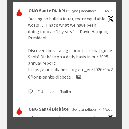
ONG Santé Diabète
@ongsantdiabte
·
5 Août
“Acting to build a fairer, more equitable
world … That’s what we have been
doing for over 25 years.” — David Hacquin,
President.
Discover the strategic priorities that guide
Santé Diabète on a daily basis in our 2025
annual report:
https://santediabete.org/en_en/2026/05/2
6/long-sante-diabete...
Twitter
ONG Santé Diabète
@ongsantdiabte
·
4 Août
« Agir pour construire un monde plus
juste, plus équitable [...] C'est ce que