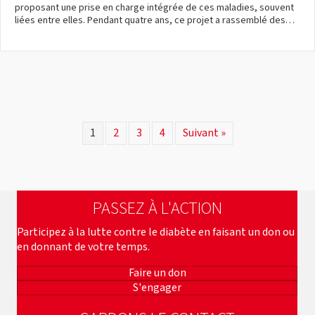
proposant une prise en charge intégrée de ces maladies, souvent
liées entre elles. Pendant quatre ans, ce projet a rassemblé des…
1
2
3
4
Suivant »
PASSEZ À L'ACTION
Participez à la lutte contre le diabète en faisant un don ou
en donnant de votre temps.
Faire un don
S'engager