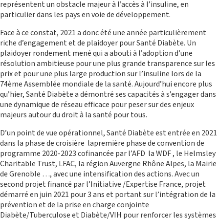
FRANCE
représentent un obstacle majeur à l’accès à l’insuline, en
particulier dans les pays en voie de développement.
Face à ce constat, 2021 a donc été une année particulièrement
riche d’engagement et de plaidoyer pour Santé Diabète. Un
plaidoyer rondement mené qui a abouti à l’adoption d’une
résolution ambitieuse pour une plus grande transparence sur les
prix et pour une plus large production sur l’insuline lors de la
74ème Assemblée mondiale de la santé. Aujourd’hui encore plus
qu’hier, Santé Diabète a démontré ses capacités à s’engager dans
une dynamique de réseau efficace pour peser sur des enjeux
majeurs autour du droit à la santé pour tous.
MISSIONS INTERNATIONALES
D’un point de vue opérationnel, Santé Diabète est entrée en 2021
dans la phase de croisière lapremière phase de convention de
programme 2020-2023 cofinancée par l’AFD la WDF , le Helmsley
Charitable Trust, LFAC, la région Auvergne Rhône Alpes, la Mairie
de Grenoble …, avec une intensification des actions. Avec un
second projet financé par l’Initiative /Expertise France, projet
démarré en juin 2021 pour 3 ans et portant sur l’intégration de la
prévention et de la prise en charge conjointe
Diabète/Tuberculose et Diabète/VIH pour renforcer les systèmes