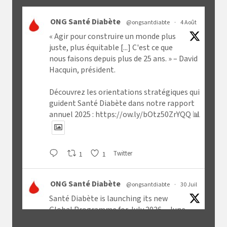
ONG Santé Diabète
@ongsantdiabte
·
4 Août
« Agir pour construire un monde plus
juste, plus équitable [...] C'est ce que
nous faisons depuis plus de 25 ans. » – David
Hacquin, président.
Découvrez les orientations stratégiques qui
guident Santé Diabète dans notre rapport
annuel 2025 :
https://ow.ly/bOtz50ZrYQQ
📊
1
1
Twitter
ONG Santé Diabète
@ongsantdiabte
·
30 Juil
Santé Diabète is launching its new
Global Programme for July 2026 – June
2029.