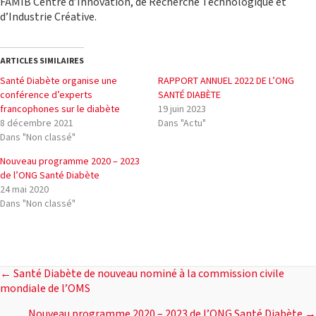
FAMIB Centre d’Innovation, de Recherche Technologique et
d’Industrie Créative.
ARTICLES SIMILAIRES
Santé Diabète organise une
RAPPORT ANNUEL 2022 DE L’ONG
conférence d’experts
SANTÉ DIABÈTE
francophones sur le diabète
19 juin 2023
8 décembre 2021
Dans "Actu"
Dans "Non classé"
Nouveau programme 2020 – 2023
de l’ONG Santé Diabète
24 mai 2020
Dans "Non classé"
POSTS
← Santé Diabète de nouveau nominé à la commission civile
mondiale de l’OMS
Nouveau programme 2020 – 2023 de l’ONG Santé Diabète →