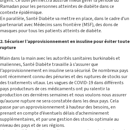
urgent. Ce suivi permettra aussi de mieux gérer la période du
Ramadan pour les personnes atteintes de diabète dans ce
contexte épidémique.
En parallèle, Santé Diabète va mettre en place, dans le cadre d’un
partenariat avec Médecins sans frontière (MSF), des dons de
CENTRE DE RESSOURCES
masques pour tous les patients atteints de diabète.
2. Sécuriser l’approvisionnement en insuline pour éviter toute
rupture
Main dans la main avec les autorités sanitaires burkinabés et
maliennes, Santé Diabète travaille à s’assurer que
l’approvisionnement en insuline sera sécurisé. De nombreux pays
ont récemment connu des pénuries et des ruptures de stocks sur
des traitements vitaux. Les vagues de COVID-19 dans différents
pays producteurs de ces médicaments ont pu ralentir la
production ces dernières semaines et nous voulons nous assurer
qu’aucune rupture ne sera constatée dans les deux pays. Cela
passe par un approvisionnement à hauteur des besoins, en
prenant en compte d’éventuels délais d’acheminement
supplémentaires, et par une gestion des stocks optimale au
niveau des pays et de ses régions.