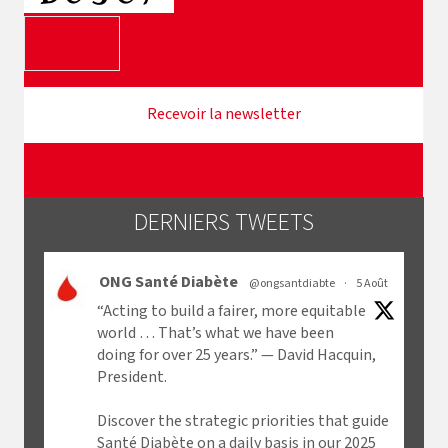
d
r
e
s
s
e
e
m
a
i
l
DERNIERS TWEETS
*
ONG Santé Diabète
@ongsantdiabte
·
5 Août
“Acting to build a fairer, more equitable
world … That’s what we have been
doing for over 25 years.” — David Hacquin,
President.
Discover the strategic priorities that guide
Santé Diabète on a daily basis in our 2025