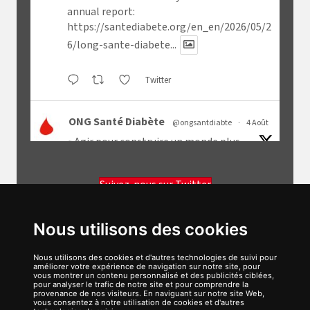
annual report:
https://santediabete.org/en_en/2026/05/2
6/long-sante-diabete...
Twitter
ONG Santé Diabète
@ongsantdiabte
·
4 Août
« Agir pour construire un monde plus
juste, plus équitable [...] C'est ce que
nous faisons depuis plus de 25 ans. » – David
Suivez-nous sur Twitter
Hacquin, président.
SANTÉ DIABÈTE
Découvrez les orientations stratégiques qui
Nous utilisons des cookies
guident Santé Diabète dans notre rapport
annuel 2025 :
https://ow.ly/bOtz50ZrYQQ
📊
Nous utilisons des cookies et d'autres technologies de suivi pour
améliorer votre expérience de navigation sur notre site, pour
vous montrer un contenu personnalisé et des publicités ciblées,
pour analyser le trafic de notre site et pour comprendre la
provenance de nos visiteurs. En naviguant sur notre site Web,
1
1
Twitter
vous consentez à notre utilisation de cookies et d'autres