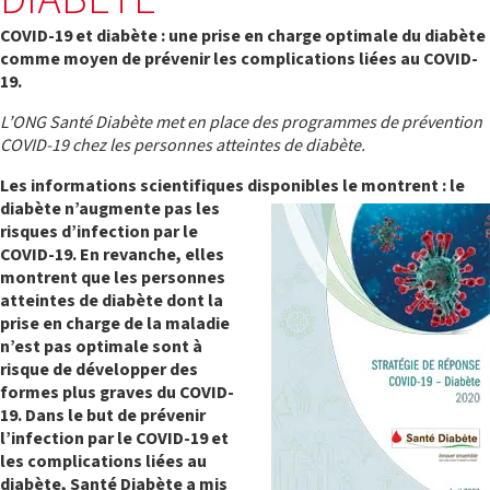
DIABÈTE
à l’absence de prise en compte de cette
Le diabète
urgence sanitaire par les acteurs du
COVID-19 et diabète : une prise en charge optimale du diabète
Mieux vivre son diabète
développement.
comme moyen de prévenir les complications liées au COVID-
19.
D’abord présente au Mali, Santé Diabète a
ensuite développé ses actions au Burkina
L’ONG Santé Diabète met en place des programmes de prévention
Faso, au Sénégal (jusqu'en 2018), en Union des
COVID-19 chez les personnes atteintes de diabète.
Comores, ainsi qu’en France (siège de
l’association), avec des équipes permanentes
PROGRAMME BURKINA FASO
Les informations scientifiques disponibles le montrent : le
dans chaque pays.
diabète n’augmente pas les
risques d’infection par le
COVID-19. En revanche, elles
Qui sommes-nous ?
montrent que les personnes
atteintes de diabète dont la
prise en charge de la maladie
n’est pas optimale sont à
risque de développer des
formes plus graves du COVID-
19. Dans le but de prévenir
l’infection par le COVID-19 et
PROGRAMME MALI
les complications liées au
diabète, Santé Diabète a mis