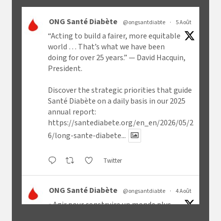
ONG Santé Diabète
@ongsantdiabte
·
5 Août
“Acting to build a fairer, more equitable
world … That’s what we have been
doing for over 25 years.” — David Hacquin,
President.
Discover the strategic priorities that guide
Santé Diabète on a daily basis in our 2025
annual report:
https://santediabete.org/en_en/2026/05/2
6/long-sante-diabete...
Twitter
ONG Santé Diabète
@ongsantdiabte
·
4 Août
« Agir pour construire un monde plus
juste, plus équitable [...] C'est ce que