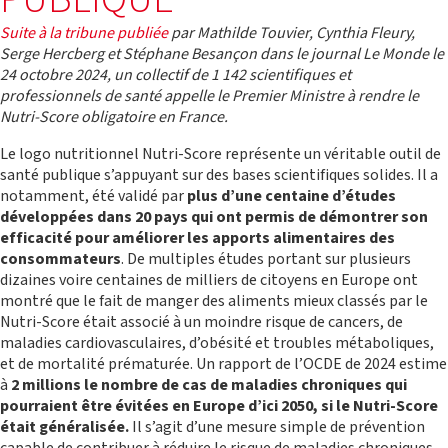
PUBLIQUE
à l’absence de prise en compte de cette
Le diabète
urgence sanitaire par les acteurs du
Suite à la tribune publiée
par Mathilde Touvier, Cynthia Fleury,
Mieux vivre son diabète
développement.
Serge Hercberg et Stéphane Besançon dans le journal Le Monde le
24 octobre 2024, un collectif de 1 142 scientifiques et
D’abord présente au Mali, Santé Diabète a
professionnels de santé appelle le Premier Ministre à rendre le
ensuite développé ses actions au Burkina
Nutri-Score obligatoire en France.
Faso, au Sénégal (jusqu'en 2018), en Union des
Comores, ainsi qu’en France (siège de
Le logo nutritionnel Nutri-Score représente un véritable outil de
l’association), avec des équipes permanentes
PROGRAMME BURKINA FASO
santé publique s’appuyant sur des bases scientifiques solides. Il a
dans chaque pays.
notamment, été validé par
plus d’une centaine d’études
développées dans 20 pays qui ont permis de démontrer son
efficacité pour améliorer les apports alimentaires des
Qui sommes-nous ?
consommateurs
. De multiples études portant sur plusieurs
dizaines voire centaines de milliers de citoyens en Europe ont
montré que le fait de manger des aliments mieux classés par le
Nutri-Score était associé à un moindre risque de cancers, de
maladies cardiovasculaires, d’obésité et troubles métaboliques,
et de mortalité prématurée. Un rapport de l’OCDE de 2024 estime
à
2 millions le nombre de cas de maladies chroniques qui
pourraient être évitées en Europe d’ici 2050, si le Nutri-Score
PROGRAMME MALI
était généralisée.
Il s’agit d’une mesure simple de prévention