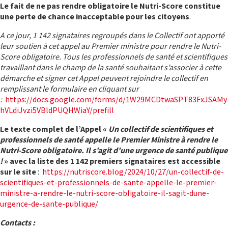
Le fait de ne pas rendre obligatoire le Nutri-Score constitue
une perte de chance inacceptable pour les citoyens
.
A ce jour, 1 142 signataires regroupés dans le Collectif ont apporté
leur soutien à cet appel au Premier ministre pour rendre le Nutri-
CENTRE DE RESSOURCES
Score obligatoire. Tous les professionnels de santé et scientifiques
travaillant dans le champ de la santé souhaitant s’associer à cette
démarche et signer cet Appel peuvent rejoindre le collectif en
remplissant le formulaire en cliquant sur
:
https://docs.google.com/forms/d/1W29MCDtwaSPT83FxJSAMy
hVLdiJvzi5VBldPUQHWiaY/prefill
Le texte complet de l’Appel «
Un collectif de scientifiques et
professionnels de santé appelle le Premier Ministre à rendre le
Nutri-Score obligatoire. Il s’agit d’une urgence de santé publique
!
» avec la liste des 1 142 premiers signataires est accessible
sur le site
:
https://nutriscore.blog/2024/10/27/un-collectif-de-
scientifiques-et-professionnels-de-sante-appelle-le-premier-
ministre-a-rendre-le-nutri-score-obligatoire-il-sagit-dune-
urgence-de-sante-publique/
Contacts :