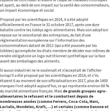
capable de contribuer à réduire le risque de maladies chroniques
et ayant, au-delà de son impact sur la santé des consommateurs,
un impact économique et social.
Proposé par les scientifiques en 2014, il a été adopté
officiellement en France le 31 octobre 2017, après une dure
bataille contre les lobbys agro-alimentaires. Mais son adoption
repose sur le volontariat des entreprises, du fait d’une
réglementation européenne sur l’information des
consommateurs datant de 2011 (qui a été poussée par les
lobbies) qui empêche les états membre de décider eux-mêmes de
PROGRAMME UNION DES COMORES
rendre obligatoire un logo nutritionnel synthétique sur la face
avant des emballages des aliments.
Si aucun industriel ne le soutenait et n’acceptait de l’afficher
lorsqu’il a été proposé par les scientifiques en 2014, et s’ils
étaient 6 au moment de son officialisation en 2017, plus de 1400
marques l’ont adopté aujourd’hui, ce qui représente environ 60 %
du marché alimentaire français. Mais
de grands groupes agro-
alimentaires le refusent et le combattent depuis de
nombreuses années (comme Ferrero, Coca-Cola, Mars,
Lactalis, Mondelez, Kraft, …) et certains (comme Danone et