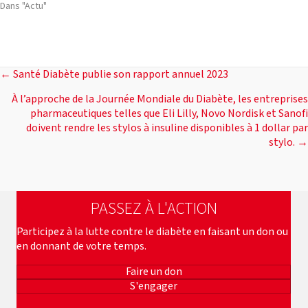
Dans "Actu"
POSTS
← Santé Diabète publie son rapport annuel 2023
À l’approche de la Journée Mondiale du Diabète, les entreprises
NAVIGATION
pharmaceutiques telles que Eli Lilly, Novo Nordisk et Sanofi
doivent rendre les stylos à insuline disponibles à 1 dollar par
stylo. →
PASSEZ À L'ACTION
Participez à la lutte contre le diabète en faisant un don ou
en donnant de votre temps.
Faire un don
S'engager