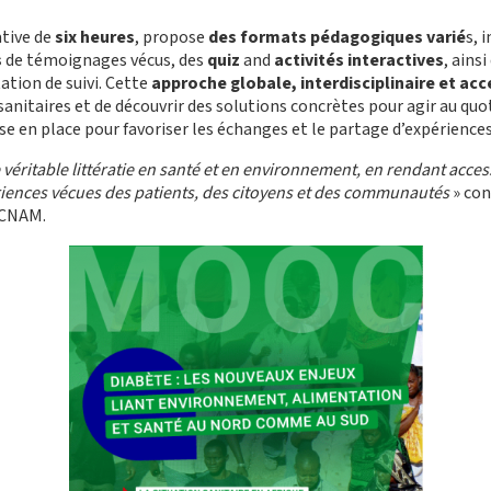
tive de
six heures
, propose
des formats pédagogiques varié
s, 
s
de témoignages vécus, des
quiz
and
activités interactives
, ains
tion de suivi. Cette
approche globale, interdisciplinaire et acc
anitaires et de découvrir des solutions concrètes pour agir au quo
 en place pour favoriser les échanges et le partage d’expériences
 véritable littératie en santé et en environnement, en rendant access
ériences vécues des patients, des citoyens et des communautés
» con
 CNAM.