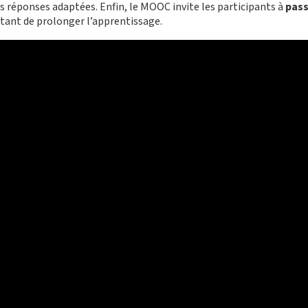
es réponses adaptées. Enfin, le MOOC invite les participants à
pass
tant de prolonger l’apprentissage.