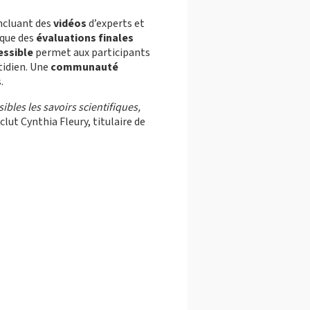
incluant des
vidéos
d’experts et
i que des
évaluations finales
essible
permet aux participants
tidien. Une
communauté
.
ibles les savoirs scientifiques,
clut Cynthia Fleury, titulaire de