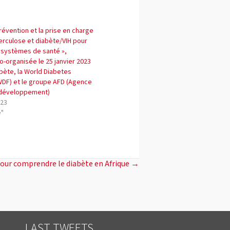
prévention et la prise en charge
erculose et diabète/VIH pour
 systèmes de santé »,
-organisée le 25 janvier 2023
bète, la World Diabetes
WDF) et le groupe AFD (Agence
 développement)
023
é"
pour comprendre le diabète en Afrique →
LAST TWEETS